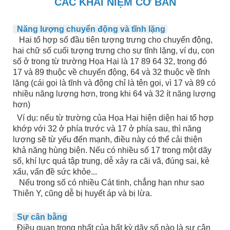
CÁC KHÁI NIỆM CƠ BẢN
Năng lượng chuyển động và tĩnh lặng
Hai tổ hợp số đầu tiên tượng trưng cho chuyển động,
hai chữ số cuối tượng trưng cho sự tĩnh lặng, ví dụ, con
số ở trong từ trường Họa Hại là 17 89 64 32, trong đó
17 và 89 thuộc về chuyển động, 64 và 32 thuộc về tĩnh
lặng (cái gọi là tĩnh và động chỉ là tên gọi, vì 17 và 89 có
nhiều năng lượng hơn, trong khi 64 và 32 ít năng lượng
hơn)
Ví dụ: nếu từ trường của Họa Hại hiện diện hai tổ hợp
khớp với 32 ở phía trước và 17 ở phía sau, thì năng
lượng sẽ từ yếu đến mạnh, điều này có thể cải thiện
khả năng hùng biện. Nếu có nhiều số 17 trong một dãy
số, khí lực quá tập trung, dễ xảy ra cãi vã, đúng sai, kẻ
xấu, vấn đề sức khỏe...
Nếu trong số có nhiều Cát tinh, chẳng hạn như sao
Thiên Y, cũng dễ bị huyết áp và bị lừa.
Sự cân bằng
Điều quan trọng nhất của bất kỳ dãy số nào là sự cân