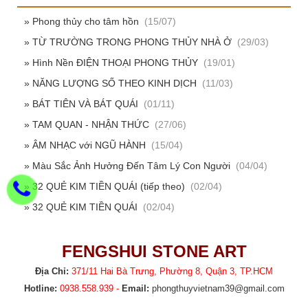
» Phong thủy cho tâm hồn
(15/07)
» TỪ TRƯỜNG TRONG PHONG THỦY NHÀ Ở
(29/03)
» Hình Nền ĐIỆN THOẠI PHONG THỦY
(19/01)
» NĂNG LƯỢNG SỐ THEO KINH DỊCH
(11/03)
» BÁT TIÊN VÀ BÁT QUÁI
(01/11)
» TAM QUAN - NHẬN THỨC
(27/06)
» ÂM NHẠC với NGŨ HÀNH
(15/04)
» Màu Sắc Ảnh Hưởng Đến Tâm Lý Con Người
(04/04)
» 32 QUẺ KIM TIỀN QUÁI (tiếp theo)
(02/04)
» 32 QUẺ KIM TIỀN QUÁI
(02/04)
FENGSHUI STONE ART
Địa Chỉ:
371/11 Hai Bà Trưng, Phường 8, Quận 3, TP.HCM
Hotline:
0938.558.939 -
Email:
phongthuyvietnam39@gmail.com