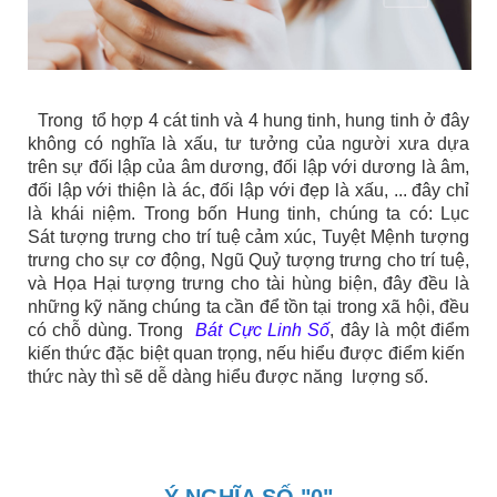
Trong tổ hợp 4 cát tinh và 4 hung tinh, hung tinh ở đây
không có nghĩa là xấu, tư tưởng của người xưa dựa
trên sự đối lập của âm dương, đối lập với dương là âm,
đối lập với thiện là ác, đối lập với đẹp là xấu, ... đây chỉ
là khái niệm. Trong bốn Hung tinh, chúng ta có: Lục
Sát tượng trưng cho trí tuệ cảm xúc, Tuyệt Mệnh tượng
trưng cho sự cơ động, Ngũ Quỷ tượng trưng cho trí tuệ,
và Họa Hại tượng trưng cho tài hùng biện, đây đều là
những kỹ năng chúng ta cần để tồn tại trong xã hội, đều
có chỗ dùng. Trong
Bát Cực Linh Số
, đây là một điểm
kiến ​​thức đặc biệt quan trọng, nếu hiểu được điểm kiến ​​
thức này thì sẽ dễ dàng hiểu được năng lượng số.
Ý NGHĨA SỐ "0"