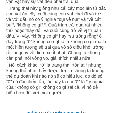
vạn vật hay sự vật đều phải trải qua.
Trạng thái này giống như cái cây mọc lên từ đất,
con vật ăn cây, cuối cùng con vật chết đi và trở
về với đất, nó có ý nghĩa “bụi về bụi” và “về cát
bụi”, "không có gì" ". Quá trình trải qua rất nhiều
thứ hoặc thay đổi, và cuối cùng trở về vị trí ban
đầu.
Vì vậy, “không có gì” hay “sự trống rỗng” ở
đây trong “0” không có nghĩa là không có gì mà là
một hiện tượng sẽ trải qua vô số điều khó lường
rồi lại quay về điểm xuất phát. Chúng ta không
cần phải nói vòng vo, giải thích nhiều nữa.
Nói cách khác, “0” là trạng thái “tồn tại” nhưng
không thể nhìn thấy được, tức là chúng ta không
thể dự đoán khi nào nó sẽ có hiệu lực, do đó số
“0” có đặc điểm ẩn, lúc này ta nói “0” là " ý nghĩa
của "không có gì" không có gì sai cả, vì nó dễ
hiểu hơn đối với mọi người.