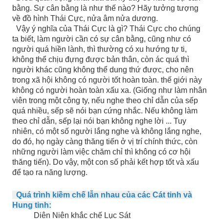
bằng. Sự cân bằng là như thế nào? Hãy tưởng tượng
về đồ hình Thái Cực, nửa âm nửa dương.
Vậy ý nghĩa của Thái Cực là gì? Thái Cực cho chúng
ta biết, làm người cần có sự cân bằng, cũng như có
người quá hiền lành, thì thường có xu hướng tự ti,
không thể chịu đựng được bản thân, còn ác quá thì
người khác cũng không thể dung thứ được, cho nên
trong xã hội không có người tốt hoàn toàn. thế giới này
không có người hoàn toàn xấu xa. (Giống như làm nhân
viên trong một công ty, nếu nghe theo chỉ dẫn của sếp
quá nhiều, sếp sẽ nói bạn cứng nhắc. Nếu không làm
theo chỉ dẫn, sếp lại nói bạn không nghe lời ... Tuy
nhiên, có một số người lắng nghe và không lắng nghe,
do đó, họ ngày càng thăng tiến ở vị trí chính thức, còn
những người làm việc chăm chỉ thì không có cơ hội
thăng tiến). Do vậy, một con số phải kết hợp tốt và xấu
để tạo ra năng lượng.
Quá trình kiềm chế lẫn nhau của các Cát tinh và
Hung tinh:
Diên Niên khắc chế Lục Sát