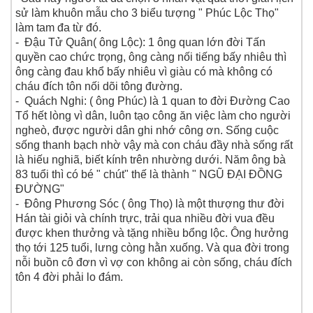
sử làm khuôn mẫu cho 3 biểu tượng " Phúc Lộc Thọ"
làm tam đa từ đó.
- Đậu Tử Quân( ông Lộc): 1 ông quan lớn đời Tấn
quyền cao chức trọng, ông càng
nối tiếng bấy nhiêu thì
ông càng đau khổ bấy nhiêu vì giàu có mà không có
cháu đích tôn nối dõi tông đường.
- Quách Nghi: ( ông Phúc) là 1 quan to đời Đường Cao
Tổ hết lòng vì dân, luôn tạo công ăn việc làm cho người
ngheò, được người dân ghi nhớ công ơn. Sống cuộc
sống thanh bạch nhờ vậy mà con cháu đầy nhà sống rất
là hiếu nghiã, biết kính trên nhường dưới. Năm ông bà
83 tuổi thì có bé " chút" thế là thành " NGŨ ĐẠI ĐỒNG
ĐƯỜNG"
- Đông Phương Sóc ( ông Thọ) là một thượng thư đời
Hán tài giỏi và chính trực, trải qua nhiều đời vua đều
được khen thưởng và tặng nhiều bổng lộc. Ông hưởng
thọ tới 125 tuổi, lưng còng hằn xuống. Và qua đời trong
nỗi buồn cô đơn vì vợ con không ai còn sống, cháu đích
tôn 4 đời phải lo đám.