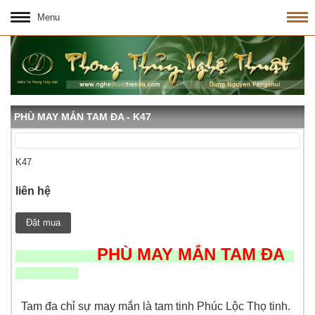
Menu
PHÙ MAY MẮN TAM ĐA - K47
K47
liên hệ
Đặt mua
PHÙ MAY MẮN TAM ĐA
Tam đa chỉ sự may mắn là tam tinh Phúc Lộc Thọ tinh.