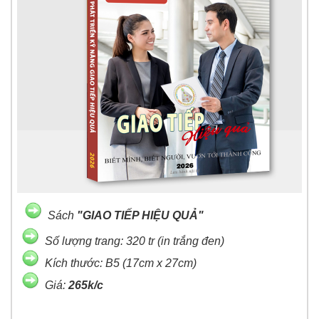
Sách
"GIAO TIẾP HIỆU QUẢ"
Số lượng trang: 320 tr (in trắng đen)
Kích thước: B5 (17cm x 27cm)
Giá:
265k/c