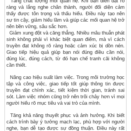
Tăng chất lượng mối quan hệ. Khi bạn diễn đạt rõ
ràng và lắng nghe chân thành, người đối diện cảm
thấy được tôn trọng và thấu hiểu. Điều này tạo nên
sự tin cậy, giảm hiểu lầm và giúp các mối quan hệ trở
nên bền vững, sâu sắc hơn.
Giảm xung đột và căng thẳng. Nhiều mâu thuẫn phát
sinh không phải vì khác biệt quan điểm, mà vì cách
truyền đạt không rõ ràng hoặc cảm xúc bị dồn nén.
Giao tiếp hiệu quả giúp bạn nói đúng điều cần nói,
đúng lúc, đúng cách, từ đó hạn chế tranh cãi không
cần thiết.
Nâng cao hiệu suất làm việc. Trong môi trường học
tập và công việc, giao tiếp tốt giúp thông tin được
truyền đạt chính xác, tiết kiệm thời gian, tránh sai
sót. Làm việc nhóm cũng trở nên trôi chảy hơn vì mọi
người hiểu rõ mục tiêu và vai trò của mình.
Tăng khả năng thuyết phục và ảnh hưởng. Khi biết
cách trình bày ý tưởng mạch lạc, phù hợp với người
nghe, bạn dễ tạo được sự đồng thuận. Điều này rất