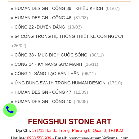
» HUMAN DESIGN - CỔNG 39 - KHIÊU KHÍCH
(01/07)
» HUMAN DESIGN - CỔNG 46
(31/03)
» CỔNG 22 -DUYÊN DÁNG
(13/03)
» 64 CỔNG TRONG HỆ THỐNG THIẾT KẾ CON NGƯỜI
(26/02)
» CỔNG 38 - MỤC ĐÍCH CUỘC SỐNG
(30/11)
» CỔNG 14 - KỸ NĂNG SỨC MẠNH
(16/11)
» CỔNG 1 -SÁNG TẠO BẢN THÂN
(06/11)
» ỨNG DỤNG 5W-1H TRONG HUMAN DESIGN
(17/10)
» HUMAN DESIGN - CỔNG 47
(12/09)
» HUMAN DESIGN - CỔNG 40
(28/08)
FENGSHUI STONE ART
Địa Chỉ:
371/11 Hai Bà Trưng, Phường 8, Quận 3, TP.HCM
Hotline:
0938.558.939 -
Email:
phongthuyvietnam39@gmail.com