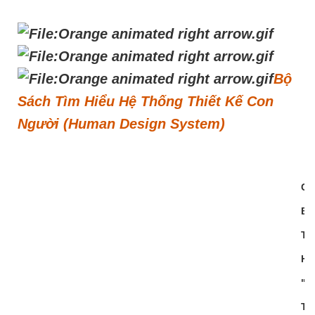
Bộ
Sách Tìm Hiểu Hệ Thống Thiết Kế Con
Người (Human Design System)
CÁ
B
TÌ
HI
"H
T