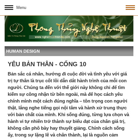
Menu
HUMAN DESIGN
YÊU BẢN THÂN - CỔNG 10
Bản sắc cá nhân, hướng đi cuộc đời và tình yêu với giá
trị tự thân là trục cốt lõi dẫn dắt hành trình của mỗi con
người. Chúng ta đến với thế giới này không chỉ để tìm
kiếm sự công nhận từ bên ngoài, mà để học cách yêu
chính mình một cách đúng nghĩa – tôn trọng con người
thật, lắng nghe tiếng gọi nội tâm và hành xử trung thực
với bản chất của mình. Khi sống đúng, từng lựa chọn và
hành vi tự nhiên trở thành sự biểu đạt của chân giá trị,
không cần phô bày hay thuyết giảng. Chính cách sống
ấy, trong sự lặng lẽ và chân thành, lại là nguồn cảm