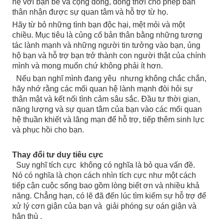
hệ với bạn bè và cộng đồng, đồng thời cho phép bản
thân nhận được sự quan tâm và hỗ trợ từ họ.
Hãy từ bỏ những tình bạn độc hại, mệt mỏi và một
chiều. Mục tiêu là củng cố bản thân bằng những tương
tác lành mạnh và những người tin tưởng vào bạn, ủng
hộ bạn và hỗ trợ bạn trở thành con người thật của chính
mình và mong muốn chứ không phải ít hơn.
Nếu bạn nghĩ mình đang yêu nhưng không chắc chắn,
hãy nhớ rằng các mối quan hệ lành mạnh đòi hỏi sự
thân mật và kết nối tình cảm sâu sắc. Đầu tư thời gian,
năng lượng và sự quan tâm của bạn vào các mối quan
hệ thuần khiết và lãng mạn để hỗ trợ, tiếp thêm sinh lực
và phục hồi cho bạn.
Thay đổi tư duy tiêu cực
Suy nghĩ tích cực không có nghĩa là bỏ qua vấn đề.
Nó có nghĩa là chọn cách nhìn tích cực như một cách
tiếp cận cuộc sống bao gồm lòng biết ơn và nhiều khả
năng. Chẳng hạn, có lẽ đã đến lúc tìm kiếm sự hỗ trợ để
xử lý cơn giận của bạn và giải phóng sự oán giận và
hận thù .