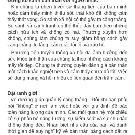
Đừng so sánh bản thân với người khác
Khi chúng ta ghen tị với sự thăng tiến của bạn mình
hoặc cảm thấy mình thiếu sót, thật khó để không cảm
thấy thất vọng. So sánh xã hội có thể gây ra căng thẳng.
So sánh và cạnh tranh có thể thúc đẩy bạn theo những
cách hữu ích và không có hại. Thường xuyên hơn
không, chúng làm chúng ta suy giảm bằng cách gây
căng thẳng, lo lắng, cảm giác tội lỗi và xấu hổ.
Phương tiện truyền thông xã hội đã ảnh hưởng đến
sức khỏe tinh thần của chúng ta theo những cách không
mấy tốt đẹp. Chúng ta thường xuyên đánh giá bản thân
một cách khắc nghiệt hơn và cảm thấy chưa đủ tốt. Việc
sử dụng mạng xã hội nhiều có liên quan đến trầm cảm.
Đặt ranh giới
Vẽ đường giúp quản lý căng thẳng . Đôi khi bạn phải
nói “không” ở nơi làm việc hoặc với gia đình để bảo
toàn năng lượng của mình. Các mối quan hệ một chiều
có sự phân bổ năng lượng, sự kiểm soát và sự chu đáo
không đồng đều. Nhận biết nhu cầu của bạn và dành
thời gian để suy nghĩ kỹ về bản thân bằng cách đặt ra