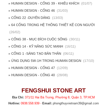
» HUMAN DESIGN - CỔNG 39 - KHIÊU KHÍCH
(01/07)
» HUMAN DESIGN - CỔNG 46
(31/03)
» CỔNG 22 -DUYÊN DÁNG
(13/03)
» 64 CỔNG TRONG HỆ THỐNG THIẾT KẾ CON NGƯỜI
(26/02)
» CỔNG 38 - MỤC ĐÍCH CUỘC SỐNG
(30/11)
» CỔNG 14 - KỸ NĂNG SỨC MẠNH
(16/11)
» CỔNG 1 -SÁNG TẠO BẢN THÂN
(06/11)
» ỨNG DỤNG 5W-1H TRONG HUMAN DESIGN
(17/10)
» HUMAN DESIGN - CỔNG 47
(12/09)
» HUMAN DESIGN - CỔNG 40
(28/08)
FENGSHUI STONE ART
Địa Chỉ:
371/11 Hai Bà Trưng, Phường 8, Quận 3, TP.HCM
Hotline:
0938.558.939 -
Email:
phongthuyvietnam39@gmail.com