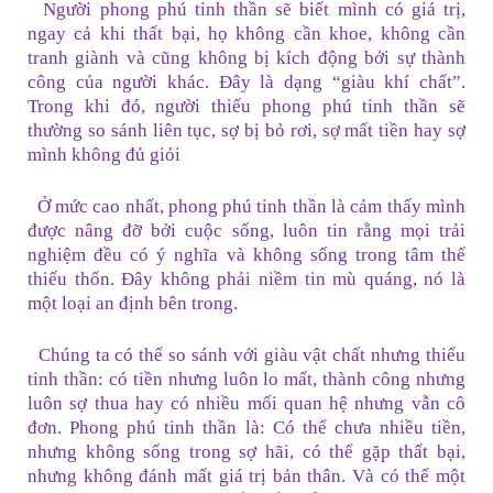
Người phong phú tinh thần sẽ biết mình có giá trị,
ngay cả khi thất bại, họ không cần khoe, không cần
tranh giành và cũng không bị kích động bởi sự thành
công của người khác. Đây là dạng “giàu khí chất”.
Trong khi đó, n
gười thiếu phong phú tinh thần sẽ
thường so sánh liên tục, sợ bị bỏ rơi, sợ mất tiền hay sợ
mình không đủ giỏi
Ở mức cao nhất, phong phú tinh thần là cảm thấy mình
được nâng đỡ bởi cuộc sống, luôn tin rằng mọi trải
nghiệm đều có ý nghĩa và không sống trong tâm thế
thiếu thốn. Đây không phải niềm tin mù quáng, nó là
một loại an định bên trong.
Chúng ta có thể so sánh với giàu vật chất nhưng thiếu
tinh thần: có tiền nhưng luôn lo mất, thành công nhưng
luôn sợ thua hay có nhiều mối quan hệ nhưng vẫn cô
đơn.
Phong phú tinh thần là: Có thể chưa nhiều tiền,
nhưng không sống trong sợ hãi, có thể gặp thất bại,
nhưng không đánh mất giá trị bản thân. Và có thể một