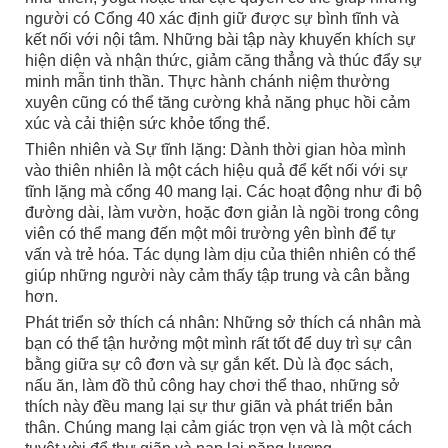
người có Cổng 40 xác định giữ được sự bình tĩnh và
kết nối với nội tâm. Những bài tập này khuyến khích sự
hiện diện và nhận thức, giảm căng thẳng và thúc đẩy sự
minh mẫn tinh thần. Thực hành chánh niệm thường
xuyên cũng có thể tăng cường khả năng phục hồi cảm
xúc và cải thiện sức khỏe tổng thể.
Thiên nhiên và Sự tĩnh lặng: Dành thời gian hòa mình
vào thiên nhiên là một cách hiệu quả để kết nối với sự
tĩnh lặng mà cổng 40 mang lại. Các hoạt động như đi bộ
đường dài, làm vườn, hoặc đơn giản là ngồi trong công
viên có thể mang đến một môi trường yên bình để tự
vấn và trẻ hóa. Tác dụng làm dịu của thiên nhiên có thể
giúp những người này cảm thấy tập trung và cân bằng
hơn.
Phát triển sở thích cá nhân: Những sở thích cá nhân mà
bạn có thể tận hưởng một mình rất tốt để duy trì sự cân
bằng giữa sự cô đơn và sự gắn kết. Dù là đọc sách,
nấu ăn, làm đồ thủ công hay chơi thể thao, những sở
thích này đều mang lại sự thư giãn và phát triển bản
thân. Chúng mang lại cảm giác trọn vẹn và là một cách