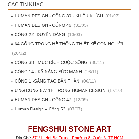
CÁC TIN KHÁC
» HUMAN DESIGN - CỔNG 39 - KHIÊU KHÍCH
(01/07)
» HUMAN DESIGN - CỔNG 46
(31/03)
» CỔNG 22 -DUYÊN DÁNG
(13/03)
» 64 CỔNG TRONG HỆ THỐNG THIẾT KẾ CON NGƯỜI
(26/02)
» CỔNG 38 - MỤC ĐÍCH CUỘC SỐNG
(30/11)
» CỔNG 14 - KỸ NĂNG SỨC MẠNH
(16/11)
» CỔNG 1 -SÁNG TẠO BẢN THÂN
(06/11)
» ỨNG DỤNG 5W-1H TRONG HUMAN DESIGN
(17/10)
» HUMAN DESIGN - CỔNG 47
(12/09)
» Human Design – Cổng 53
(07/07)
FENGSHUI STONE ART
Địa Chỉ:
371/11 Hai Bà Trưng, Phường 8, Quận 3, TP.HCM