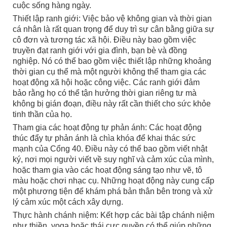
cuộc sống hàng ngày.
Thiết lập ranh giới: Việc bảo vệ không gian và thời gian
cá nhân là rất quan trọng để duy trì sự cân bằng giữa sự
cô đơn và tương tác xã hội. Điều này bao gồm việc
truyền đạt ranh giới với gia đình, bạn bè và đồng
nghiệp. Nó có thể bao gồm việc thiết lập những khoảng
thời gian cụ thể mà một người không thể tham gia các
hoạt động xã hội hoặc công việc. Các ranh giới đảm
bảo rằng họ có thể tận hưởng thời gian riêng tư mà
không bị gián đoạn, điều này rất cần thiết cho sức khỏe
tinh thần của họ.
Tham gia các hoạt động tự phản ánh: Các hoạt động
thúc đẩy tự phản ánh là chìa khóa để khai thác sức
mạnh của Cổng 40. Điều này có thể bao gồm viết nhật
ký, nơi mọi người viết về suy nghĩ và cảm xúc của mình,
hoặc tham gia vào các hoạt động sáng tạo như vẽ, tô
màu hoặc chơi nhạc cụ. Những hoạt động này cung cấp
một phương tiện để khám phá bản thân bên trong và xử
lý cảm xúc một cách xây dựng.
Thực hành chánh niệm: Kết hợp các bài tập chánh niệm
như thiền, yoga hoặc thái cực quyền có thể giúp những