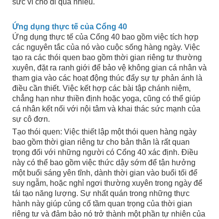
sức vì cho đi quá nhiều.
Ứng dụng thực tế của Cổng 40
Ứng dụng thực tế của Cổng 40 bao gồm việc tích hợp
các nguyên tắc của nó vào cuộc sống hàng ngày. Việc
tạo ra các thói quen bao gồm thời gian riêng tư thường
xuyên, đặt ra ranh giới để bảo vệ không gian cá nhân và
tham gia vào các hoạt động thúc đẩy sự tự phản ánh là
điều cần thiết. Việc kết hợp các bài tập chánh niệm,
chẳng hạn như thiền định hoặc yoga, cũng có thể giúp
cá nhân kết nối với nội tâm và khai thác sức mạnh của
sự cô đơn.
Tạo thói quen: Việc thiết lập một thói quen hàng ngày
bao gồm thời gian riêng tư cho bản thân là rất quan
trọng đối với những người có Cổng 40 xác định. Điều
này có thể bao gồm việc thức dậy sớm để tận hưởng
một buổi sáng yên tĩnh, dành thời gian vào buổi tối để
suy ngẫm, hoặc nghỉ ngơi thường xuyên trong ngày để
tái tạo năng lượng. Sự nhất quán trong những thực
hành này giúp củng cố tầm quan trọng của thời gian
riêng tư và đảm bảo nó trở thành một phần tự nhiên của