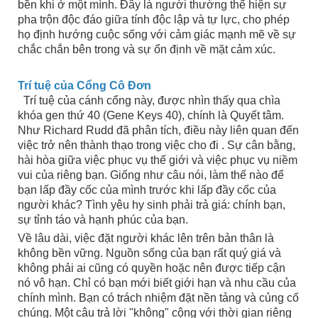
bền khi ở một mình. Đây là người thường thể hiện sự
pha trộn độc đáo giữa tính độc lập và tự lực, cho phép
họ định hướng cuộc sống với cảm giác mạnh mẽ về sự
chắc chắn bên trong và sự ổn định về mặt cảm xúc.
Trí tuệ của Cổng Cô Đơn
Trí tuệ của cánh cổng này, được nhìn thấy qua chìa
khóa gen thứ 40 (Gene Keys 40), chính là Quyết tâm.
Như Richard Rudd đã phân tích, điều này liên quan đến
việc trở nên thành thạo trong việc cho đi . Sự cân bằng,
hài hòa giữa việc phục vụ thế giới và việc phục vụ niềm
vui của riêng bạn. Giống như câu nói, làm thế nào để
bạn lấp đầy cốc của mình trước khi lấp đầy cốc của
người khác? Tình yêu hy sinh phải trả giá: chính bạn,
sự tỉnh táo và hạnh phúc của bạn.
Về lâu dài, việc đặt người khác lên trên bản thân là
không bền vững. Nguồn sống của bạn rất quý giá và
không phải ai cũng có quyền hoặc nên được tiếp cận
nó vô hạn. Chỉ có bạn mới biết giới hạn và nhu cầu của
chính mình. Bạn có trách nhiệm đặt nền tảng và củng cố
chúng. Một câu trả lời "không" cộng với thời gian riêng