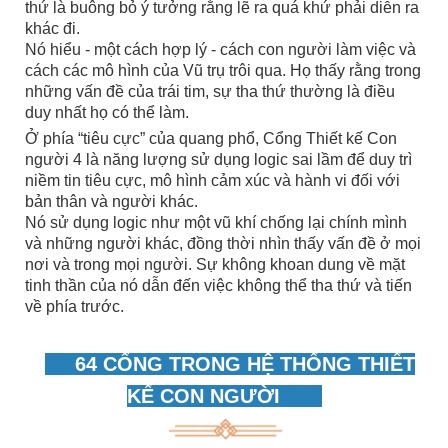
thứ là buông bỏ ý tưởng rằng lẽ ra quá khứ phải diễn ra
khác đi.
Nó hiểu - một cách hợp lý - cách con người làm việc và
cách các mô hình của Vũ trụ trôi qua. Họ thấy rằng trong
những vấn đề của trái tim, sự tha thứ thường là điều
duy nhất họ có thể làm.
Ở phía “tiêu cực” của quang phổ, Cổng Thiết kế Con
người 4 là năng lượng sử dụng logic sai lầm để duy trì
niềm tin tiêu cực, mô hình cảm xúc và hành vi đối với
bản thân và người khác.
Nó sử dụng logic như một vũ khí chống lại chính mình
và những người khác, đồng thời nhìn thấy vấn đề ở mọi
nơi và trong mọi người. Sự không khoan dung về mặt
tinh thần của nó dẫn đến việc không thể tha thứ và tiến
về phía trước.
64 CỔNG TRONG HỆ THỐNG THIẾT
KẾ CON NGƯỜI