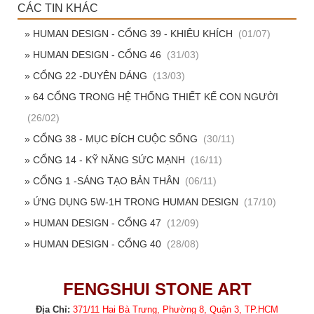
CÁC TIN KHÁC
» HUMAN DESIGN - CỔNG 39 - KHIÊU KHÍCH
(01/07)
» HUMAN DESIGN - CỔNG 46
(31/03)
» CỔNG 22 -DUYÊN DÁNG
(13/03)
» 64 CỔNG TRONG HỆ THỐNG THIẾT KẾ CON NGƯỜI
(26/02)
» CỔNG 38 - MỤC ĐÍCH CUỘC SỐNG
(30/11)
» CỔNG 14 - KỸ NĂNG SỨC MẠNH
(16/11)
» CỔNG 1 -SÁNG TẠO BẢN THÂN
(06/11)
» ỨNG DỤNG 5W-1H TRONG HUMAN DESIGN
(17/10)
» HUMAN DESIGN - CỔNG 47
(12/09)
» HUMAN DESIGN - CỔNG 40
(28/08)
FENGSHUI STONE ART
Địa Chỉ:
371/11 Hai Bà Trưng, Phường 8, Quận 3, TP.HCM