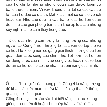
của họ chỉ là những phỏng đoán cần được kiểm tra
bằng thực nghiệm. Vì vậy, không phải tất cả các câu trả
lời của họ đều có giá trị. Mặt khác, một số có thể vô ích
hoặc sai. Nhu cầu đưa ra câu trả lời của họ liên quan
đến nhu cầu giải phóng bản thân khỏi áp lực của những
suy nghĩ mà họ cảm thấy trong đầu.
Điều quan trọng cần lưu ý là năng lượng của những
người có Cổng 4 nên hướng tới các vấn đề tập thể và
xã hội. Họ không nên cố gắng giải thích những điều liên
quan đến cuộc sống của chính họ. Tốt hơn hết họ nên
sử dụng trí óc của mình vào công việc hoặc một số loại
dự án xã hội để họ có thể nhận ra tiềm năng của mình.
Ở phía “tích cực” của quang phổ, Cổng 4 là năng lượng
để khai thác sức mạnh chữa lành của sự tha thứ thông
qua logic khách quan.
Cổng 4 có nội tâm sâu sắc khi biết rằng tha thứ không
giống như quên đi hoặc cho phép hành vi “xấu”. Tha